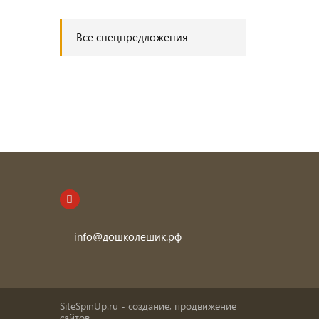
Все спецпредложения
info@дошколёшик.рф
SiteSpinUp.ru - создание, продвижение
сайтов